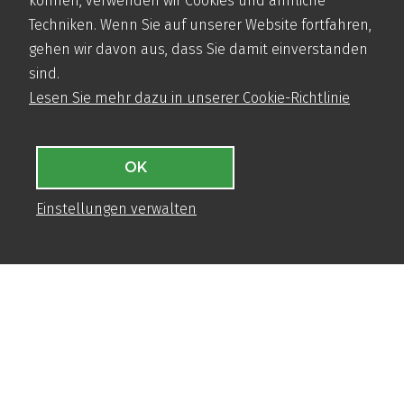
können, verwenden wir Cookies und ähnliche
Niederlande
Techniken. Wenn Sie auf unserer Website fortfahren,
+31 (0)570 50 38 30
gehen wir davon aus, dass Sie damit einverstanden
info@airbase.eu
sind.
Handelsregister-Nr.: 08124432
Lesen Sie mehr dazu in unserer Cookie-Richtlinie
MENÜ
OK
Produktinformationen
Einstellungen verwalten
Anwendungsbereiche
Verarbeitung
Projekte
DIREKT ZU
Verbrauchsrechner
Kostenloses Muster