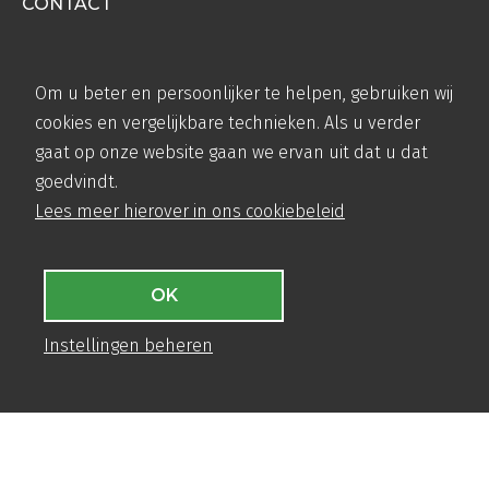
CONTACT
Teugseweg 20
7418 AM Deventer
Om u beter en persoonlijker te helpen, gebruiken wij
+31 (0)570 50 38 30
cookies en vergelijkbare technieken. Als u verder
info@airbase.eu
gaat op onze website gaan we ervan uit dat u dat
KvK: 08124432
goedvindt.
Lees meer hierover in ons cookiebeleid
MENU
Productinformatie
OK
Toepassingen
Instellingen beheren
Verwerking
Projecten
DIRECT-NAAR