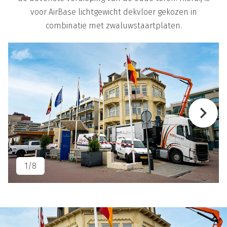
voor AirBase lichtgewicht dekvloer gekozen in
combinatie met zwaluwstaartplaten.
keyboard_arrow_right
1/8