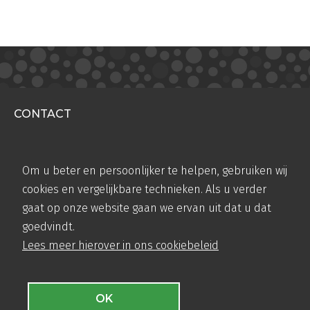
CONTACT
Teugseweg 20
7418 AM Deventer
Om u beter en persoonlijker te helpen, gebruiken wij
+31 (0)570 50 38 30
cookies en vergelijkbare technieken. Als u verder
info@airbase.eu
gaat op onze website gaan we ervan uit dat u dat
KvK: 08124432
goedvindt.
Lees meer hierover in ons cookiebeleid
MENU
Productinformatie
OK